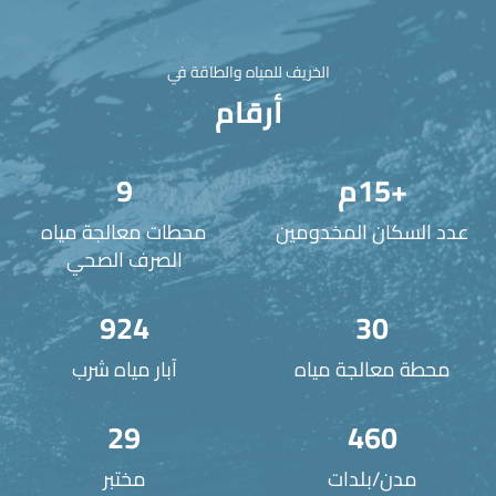
الخريف للمياه والطاقة في
أرقام
+
15
م
9
عدد السكان المخدومين
محطات معالجة مياه
الصرف الصحي
924
30
محطة معالجة مياه
آبار مياه شرب
29
460
مدن/بلدات
مختبر